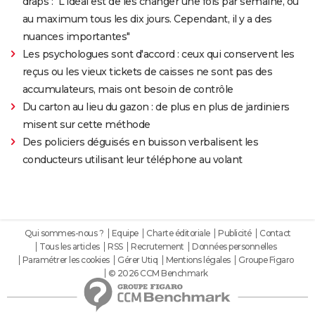
draps : "L'idéal est de les changer une fois par semaine, ou
au maximum tous les dix jours. Cependant, il y a des
nuances importantes"
Les psychologues sont d'accord : ceux qui conservent les
reçus ou les vieux tickets de caisses ne sont pas des
accumulateurs, mais ont besoin de contrôle
Du carton au lieu du gazon : de plus en plus de jardiniers
misent sur cette méthode
Des policiers déguisés en buisson verbalisent les
conducteurs utilisant leur téléphone au volant
Qui sommes-nous ?
Equipe
Charte éditoriale
Publicité
Contact
Tous les articles
RSS
Recrutement
Données personnelles
Paramétrer les cookies
Gérer Utiq
Mentions légales
Groupe Figaro
© 2026 CCM Benchmark