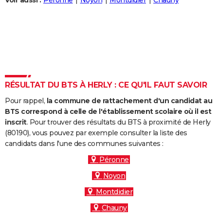
Voir aussi :
Péronne
Noyon
Montdidier
Chauny
City break
Voyage de noces
Climat
Destinations
Voyage nature
Forum
+
PHOTO
GUIDES D'ACHAT
BONS PLANS
CARTE DE VOEUX
RÉSULTAT DU BTS À HERLY : CE QU'IL FAUT SAVOIR
Carte Bonne année
Carte Pâques
Carte de Noël
Carte Saint-Valentin
Carte d'anniversaire
DICTIONNAIRE
Pour rappel,
la commune de rattachement d'un candidat au
Biographies
Expressions
Dictionnaire
Citations
Proverbes
PROGRAMME TV
BTS correspond à celle de l'établissement scolaire où il est
inscrit
. Pour trouver des résultats du BTS à proximité de Herly
COPAINS D'AVANT
(80190), vous pouvez par exemple consulter la liste des
candidats dans l'une des communes suivantes :
Se connecter
Collèges
Universités
Service militaire
S'inscrire
Lycées
Primaires
Entreprises
Avis de recherche
AVIS DE DÉCÈS
Péronne
FORUM
Noyon
Lifestyle
Sport
Television
Cinema
Bricolage
Culture
Auto
Voyage
Montdidier
Chauny