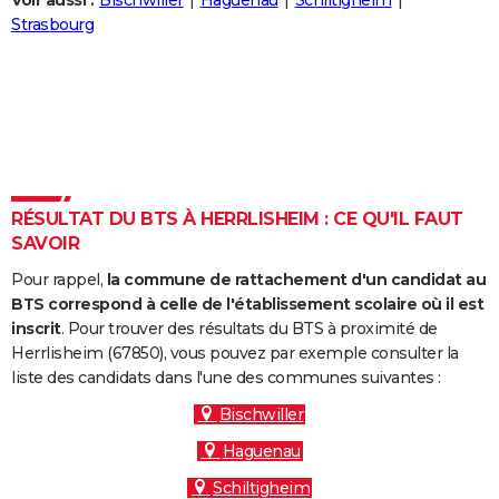
Voir aussi :
Bischwiller
Haguenau
Schiltigheim
City break
Voyage de noces
Climat
Destinations
Voyage nature
Forum
+
Strasbourg
PHOTO
GUIDES D'ACHAT
BONS PLANS
CARTE DE VOEUX
Carte Bonne année
Carte Pâques
Carte de Noël
Carte Saint-Valentin
Carte d'anniversaire
DICTIONNAIRE
RÉSULTAT DU BTS À HERRLISHEIM : CE QU'IL FAUT
SAVOIR
Biographies
Expressions
Dictionnaire
Citations
Proverbes
PROGRAMME TV
Pour rappel,
la commune de rattachement d'un candidat au
COPAINS D'AVANT
BTS correspond à celle de l'établissement scolaire où il est
inscrit
. Pour trouver des résultats du BTS à proximité de
Se connecter
Collèges
Universités
Service militaire
S'inscrire
Lycées
Primaires
Entreprises
Avis de recherche
AVIS DE DÉCÈS
Herrlisheim (67850), vous pouvez par exemple consulter la
liste des candidats dans l'une des communes suivantes :
FORUM
Bischwiller
Lifestyle
Sport
Television
Cinema
Bricolage
Culture
Auto
Voyage
Haguenau
Schiltigheim