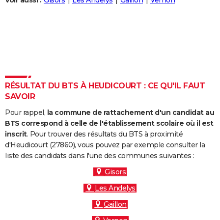
Voir aussi :
Gisors
Les Andelys
Gaillon
Vernon
City break
Voyage de noces
Climat
Destinations
Voyage nature
Forum
+
PHOTO
GUIDES D'ACHAT
BONS PLANS
CARTE DE VOEUX
RÉSULTAT DU BTS À HEUDICOURT : CE QU'IL FAUT
Carte Bonne année
Carte Pâques
Carte de Noël
Carte Saint-Valentin
Carte d'anniversaire
DICTIONNAIRE
SAVOIR
Biographies
Expressions
Dictionnaire
Citations
Proverbes
PROGRAMME TV
Pour rappel,
la commune de rattachement d'un candidat au
BTS correspond à celle de l'établissement scolaire où il est
COPAINS D'AVANT
inscrit
. Pour trouver des résultats du BTS à proximité
d'Heudicourt (27860), vous pouvez par exemple consulter la
Se connecter
Collèges
Universités
Service militaire
S'inscrire
Lycées
Primaires
Entreprises
Avis de recherche
AVIS DE DÉCÈS
liste des candidats dans l'une des communes suivantes :
FORUM
Gisors
Les Andelys
Lifestyle
Sport
Television
Cinema
Bricolage
Culture
Auto
Voyage
Gaillon