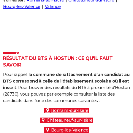
Voir aussi :
Romans-sur-Isère
Châteauneuf-sur-Isère
City break
Voyage de noces
Climat
Destinations
Voyage nature
Forum
+
Bourg-lès-Valence
Valence
PHOTO
GUIDES D'ACHAT
BONS PLANS
CARTE DE VOEUX
Carte Bonne année
Carte Pâques
Carte de Noël
Carte Saint-Valentin
Carte d'anniversaire
DICTIONNAIRE
RÉSULTAT DU BTS À HOSTUN : CE QU'IL FAUT
SAVOIR
Biographies
Expressions
Dictionnaire
Citations
Proverbes
PROGRAMME TV
Pour rappel,
la commune de rattachement d'un candidat au
COPAINS D'AVANT
BTS correspond à celle de l'établissement scolaire où il est
inscrit
. Pour trouver des résultats du BTS à proximité d'Hostun
Se connecter
Collèges
Universités
Service militaire
S'inscrire
Lycées
Primaires
Entreprises
Avis de recherche
AVIS DE DÉCÈS
(26730), vous pouvez par exemple consulter la liste des
candidats dans l'une des communes suivantes :
FORUM
Romans-sur-Isère
Lifestyle
Sport
Television
Cinema
Bricolage
Culture
Auto
Voyage
Châteauneuf-sur-Isère
Bourg-lès-Valence