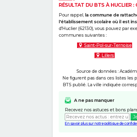
RÉSULTAT DU BTS À HUCLIER : 
Pour rappel,
la commune de rattache
l'établissement scolaire où il est ins
d'Huclier (62130), vous pouvez par exe
communes suivantes :
Saint-Pol-sur-Ternoise
Lillers
Source de données : Académie 
Ne figurent pas dans ces listes les 
BTS publié. La ville indiquée corres
A ne pas manquer
Recevez nos astuces et bons plans
J
En savoir plus sur notre politique de confiden