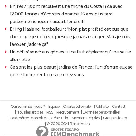
En 1997, ils ont recouvert une friche du Costa Rica avec
12 000 tonnes d'écorces d'orange. 16 ans plus tard,
personne ne reconnaissait l'endroit
Erling Haaland, footballeur : "Mon plat préféré est quelque
chose que je ne peux presque jamais manger. Mais je dois
l'avouer, j'adore ça"
Un défi réservé aux génies : il ne faut déplacer qu'une seule
allumette
Ce sont les plus beaux jardins de France : l'un d'entre eux se
cache forcément près de chez vous
Qui sommes-nous ?
Equipe
Charte éditoriale
Publicité
Contact
Tous les articles
RSS
Recrutement
Données personnelles
Paramétrer les cookies
Gérer Utiq
Mentions légales
Groupe Figaro
© 2026 CCM Benchmark