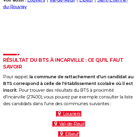
Voir aussi :
Louviers
Val-de-Reuil
Elbeuf
Saint-Étienne-
City break
Voyage de noces
Climat
Destinations
Voyage nature
Forum
+
du-Rouvray
PHOTO
GUIDES D'ACHAT
BONS PLANS
CARTE DE VOEUX
Carte Bonne année
Carte Pâques
Carte de Noël
Carte Saint-Valentin
Carte d'anniversaire
DICTIONNAIRE
RÉSULTAT DU BTS À INCARVILLE : CE QU'IL FAUT
SAVOIR
Biographies
Expressions
Dictionnaire
Citations
Proverbes
PROGRAMME TV
Pour rappel,
la commune de rattachement d'un candidat au
COPAINS D'AVANT
BTS correspond à celle de l'établissement scolaire où il est
inscrit
. Pour trouver des résultats du BTS à proximité
Se connecter
Collèges
Universités
Service militaire
S'inscrire
Lycées
Primaires
Entreprises
Avis de recherche
AVIS DE DÉCÈS
d'Incarville (27400), vous pouvez par exemple consulter la liste
des candidats dans l'une des communes suivantes :
FORUM
Louviers
Lifestyle
Sport
Television
Cinema
Bricolage
Culture
Auto
Voyage
Val-de-Reuil
Elbeuf