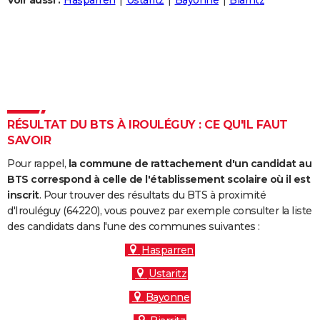
Voir aussi :
Hasparren
Ustaritz
Bayonne
Biarritz
City break
Voyage de noces
Climat
Destinations
Voyage nature
Forum
+
PHOTO
GUIDES D'ACHAT
BONS PLANS
CARTE DE VOEUX
RÉSULTAT DU BTS À IROULÉGUY : CE QU'IL FAUT
Carte Bonne année
Carte Pâques
Carte de Noël
Carte Saint-Valentin
Carte d'anniversaire
DICTIONNAIRE
SAVOIR
Biographies
Expressions
Dictionnaire
Citations
Proverbes
PROGRAMME TV
Pour rappel,
la commune de rattachement d'un candidat au
BTS correspond à celle de l'établissement scolaire où il est
COPAINS D'AVANT
inscrit
. Pour trouver des résultats du BTS à proximité
d'Irouléguy (64220), vous pouvez par exemple consulter la liste
Se connecter
Collèges
Universités
Service militaire
S'inscrire
Lycées
Primaires
Entreprises
Avis de recherche
AVIS DE DÉCÈS
des candidats dans l'une des communes suivantes :
FORUM
Hasparren
Ustaritz
Lifestyle
Sport
Television
Cinema
Bricolage
Culture
Auto
Voyage
Bayonne