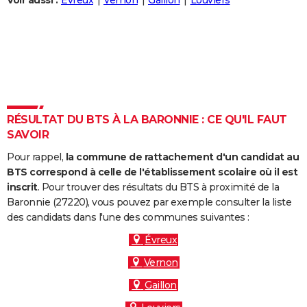
Voir aussi :
Évreux
Vernon
Gaillon
Louviers
City break
Voyage de noces
Climat
Destinations
Voyage nature
Forum
+
PHOTO
GUIDES D'ACHAT
BONS PLANS
CARTE DE VOEUX
RÉSULTAT DU BTS À LA BARONNIE : CE QU'IL FAUT
Carte Bonne année
Carte Pâques
Carte de Noël
Carte Saint-Valentin
Carte d'anniversaire
DICTIONNAIRE
SAVOIR
Biographies
Expressions
Dictionnaire
Citations
Proverbes
PROGRAMME TV
Pour rappel,
la commune de rattachement d'un candidat au
BTS correspond à celle de l'établissement scolaire où il est
COPAINS D'AVANT
inscrit
. Pour trouver des résultats du BTS à proximité de la
Baronnie (27220), vous pouvez par exemple consulter la liste
Se connecter
Collèges
Universités
Service militaire
S'inscrire
Lycées
Primaires
Entreprises
Avis de recherche
AVIS DE DÉCÈS
des candidats dans l'une des communes suivantes :
FORUM
Évreux
Vernon
Lifestyle
Sport
Television
Cinema
Bricolage
Culture
Auto
Voyage
Gaillon