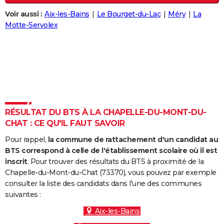
City break
Voyage de noces
Climat
Destinations
Voyage nature
Forum
+
PHOTO
Voir aussi :
Aix-les-Bains
Le Bourget-du-Lac
Méry
La
Motte-Servolex
GUIDES D'ACHAT
BONS PLANS
CARTE DE VOEUX
Carte Bonne année
Carte Pâques
Carte de Noël
Carte Saint-Valentin
Carte d'anniversaire
DICTIONNAIRE
Biographies
Expressions
Dictionnaire
Citations
Proverbes
RÉSULTAT DU BTS À LA CHAPELLE-DU-MONT-DU-
PROGRAMME TV
CHAT : CE QU'IL FAUT SAVOIR
COPAINS D'AVANT
Pour rappel,
la commune de rattachement d'un candidat au
BTS correspond à celle de l'établissement scolaire où il est
Se connecter
Collèges
Universités
Service militaire
S'inscrire
Lycées
Primaires
Entreprises
Avis de recherche
AVIS DE DÉCÈS
inscrit
. Pour trouver des résultats du BTS à proximité de la
Chapelle-du-Mont-du-Chat (73370), vous pouvez par exemple
FORUM
consulter la liste des candidats dans l'une des communes
Lifestyle
Sport
Television
Cinema
Bricolage
Culture
Auto
Voyage
suivantes :
Aix-les-Bains