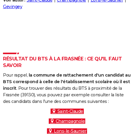
Voir aussi :
Saint-Claude
Champagnole
Lons-le-Saunier
City break
Voyage de noces
Climat
Destinations
Voyage nature
Forum
+
Gevingey
PHOTO
GUIDES D'ACHAT
BONS PLANS
CARTE DE VOEUX
Carte Bonne année
Carte Pâques
Carte de Noël
Carte Saint-Valentin
Carte d'anniversaire
DICTIONNAIRE
RÉSULTAT DU BTS À LA FRASNÉE : CE QU'IL FAUT
SAVOIR
Biographies
Expressions
Dictionnaire
Citations
Proverbes
PROGRAMME TV
Pour rappel,
la commune de rattachement d'un candidat au
COPAINS D'AVANT
BTS correspond à celle de l'établissement scolaire où il est
inscrit
. Pour trouver des résultats du BTS à proximité de la
Se connecter
Collèges
Universités
Service militaire
S'inscrire
Lycées
Primaires
Entreprises
Avis de recherche
AVIS DE DÉCÈS
Frasnée (39130), vous pouvez par exemple consulter la liste
des candidats dans l'une des communes suivantes :
FORUM
Saint-Claude
Lifestyle
Sport
Television
Cinema
Bricolage
Culture
Auto
Voyage
Champagnole
Lons-le-Saunier