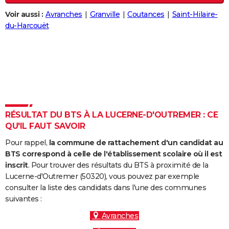
City break
Voyage de noces
Climat
Destinations
Voyage nature
Forum
+
PHOTO
Voir aussi :
Avranches
Granville
Coutances
Saint-Hilaire-
du-Harcouët
GUIDES D'ACHAT
BONS PLANS
CARTE DE VOEUX
Carte Bonne année
Carte Pâques
Carte de Noël
Carte Saint-Valentin
Carte d'anniversaire
DICTIONNAIRE
Biographies
Expressions
Dictionnaire
Citations
Proverbes
RÉSULTAT DU BTS À LA LUCERNE-D'OUTREMER : CE
PROGRAMME TV
QU'IL FAUT SAVOIR
COPAINS D'AVANT
Pour rappel,
la commune de rattachement d'un candidat au
BTS correspond à celle de l'établissement scolaire où il est
Se connecter
Collèges
Universités
Service militaire
S'inscrire
Lycées
Primaires
Entreprises
Avis de recherche
AVIS DE DÉCÈS
inscrit
. Pour trouver des résultats du BTS à proximité de la
Lucerne-d'Outremer (50320), vous pouvez par exemple
FORUM
consulter la liste des candidats dans l'une des communes
Lifestyle
Sport
Television
Cinema
Bricolage
Culture
Auto
Voyage
suivantes :
Avranches