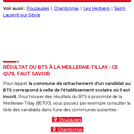
City break
Voyage de noces
Climat
Destinations
Voyage nature
Forum
+
PHOTO
Voir aussi :
Pouzauges
Chantonnay
Les Herbiers
Saint-
Laurent-sur-Sèvre
GUIDES D'ACHAT
BONS PLANS
CARTE DE VOEUX
Carte Bonne année
Carte Pâques
Carte de Noël
Carte Saint-Valentin
Carte d'anniversaire
DICTIONNAIRE
Biographies
Expressions
Dictionnaire
Citations
Proverbes
RÉSULTAT DU BTS À LA MEILLERAIE-TILLAY : CE
PROGRAMME TV
QU'IL FAUT SAVOIR
COPAINS D'AVANT
Pour rappel,
la commune de rattachement d'un candidat au
BTS correspond à celle de l'établissement scolaire où il est
Se connecter
Collèges
Universités
Service militaire
S'inscrire
Lycées
Primaires
Entreprises
Avis de recherche
AVIS DE DÉCÈS
inscrit
. Pour trouver des résultats du BTS à proximité de la
Meilleraie-Tillay (85700), vous pouvez par exemple consulter la
FORUM
liste des candidats dans l'une des communes suivantes :
Lifestyle
Sport
Television
Cinema
Bricolage
Culture
Auto
Voyage
Pouzauges
Chantonnay