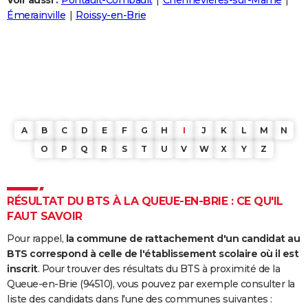
Voir aussi :
Pontault-Combault
Chennevières-sur-Marne
City break
Voyage de noces
Climat
Destinations
Voyage nature
Forum
+
Émerainville
Roissy-en-Brie
PHOTO
GUIDES D'ACHAT
BONS PLANS
CARTE DE VOEUX
Carte Bonne année
Carte Pâques
Carte de Noël
Carte Saint-Valentin
Carte d'anniversaire
DICTIONNAIRE
A
B
C
D
E
F
G
H
I
J
K
L
M
N
O
P
Q
R
S
T
U
V
W
X
Y
Z
Biographies
Expressions
Dictionnaire
Citations
Proverbes
PROGRAMME TV
COPAINS D'AVANT
RÉSULTAT DU BTS À LA QUEUE-EN-BRIE : CE QU'IL
Se connecter
Collèges
Universités
Service militaire
S'inscrire
Lycées
Primaires
Entreprises
Avis de recherche
AVIS DE DÉCÈS
FAUT SAVOIR
Pour rappel,
la commune de rattachement d'un candidat au
FORUM
BTS correspond à celle de l'établissement scolaire où il est
Lifestyle
Sport
Television
Cinema
Bricolage
Culture
Auto
Voyage
inscrit
. Pour trouver des résultats du BTS à proximité de la
Queue-en-Brie (94510), vous pouvez par exemple consulter la
liste des candidats dans l'une des communes suivantes :