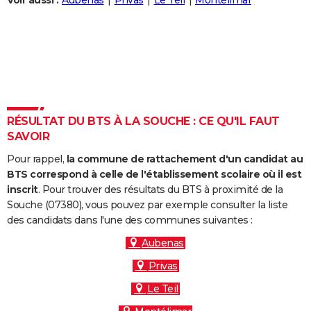
Voir aussi :
Aubenas
Privas
Le Teil
Montélimar
City break
Voyage de noces
Climat
Destinations
Voyage nature
Forum
+
PHOTO
GUIDES D'ACHAT
BONS PLANS
CARTE DE VOEUX
RÉSULTAT DU BTS À LA SOUCHE : CE QU'IL FAUT
Carte Bonne année
Carte Pâques
Carte de Noël
Carte Saint-Valentin
Carte d'anniversaire
DICTIONNAIRE
SAVOIR
Biographies
Expressions
Dictionnaire
Citations
Proverbes
PROGRAMME TV
Pour rappel,
la commune de rattachement d'un candidat au
BTS correspond à celle de l'établissement scolaire où il est
COPAINS D'AVANT
inscrit
. Pour trouver des résultats du BTS à proximité de la
Souche (07380), vous pouvez par exemple consulter la liste
Se connecter
Collèges
Universités
Service militaire
S'inscrire
Lycées
Primaires
Entreprises
Avis de recherche
AVIS DE DÉCÈS
des candidats dans l'une des communes suivantes :
FORUM
Aubenas
Privas
Lifestyle
Sport
Television
Cinema
Bricolage
Culture
Auto
Voyage
Le Teil