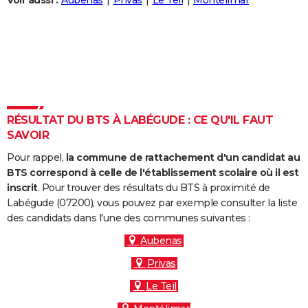
Voir aussi :
Aubenas
Privas
Le Teil
Montélimar
City break
Voyage de noces
Climat
Destinations
Voyage nature
Forum
+
PHOTO
GUIDES D'ACHAT
BONS PLANS
CARTE DE VOEUX
RÉSULTAT DU BTS À LABÉGUDE : CE QU'IL FAUT
Carte Bonne année
Carte Pâques
Carte de Noël
Carte Saint-Valentin
Carte d'anniversaire
DICTIONNAIRE
SAVOIR
Biographies
Expressions
Dictionnaire
Citations
Proverbes
PROGRAMME TV
Pour rappel,
la commune de rattachement d'un candidat au
BTS correspond à celle de l'établissement scolaire où il est
COPAINS D'AVANT
inscrit
. Pour trouver des résultats du BTS à proximité de
Labégude (07200), vous pouvez par exemple consulter la liste
Se connecter
Collèges
Universités
Service militaire
S'inscrire
Lycées
Primaires
Entreprises
Avis de recherche
AVIS DE DÉCÈS
des candidats dans l'une des communes suivantes :
FORUM
Aubenas
Privas
Lifestyle
Sport
Television
Cinema
Bricolage
Culture
Auto
Voyage
Le Teil