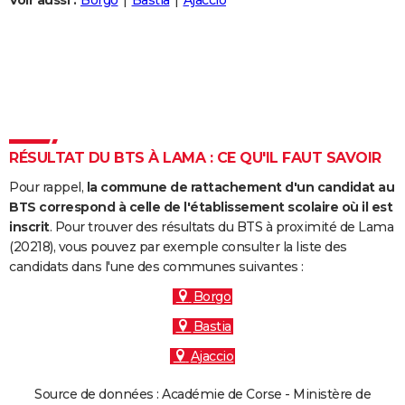
Voir aussi :
Borgo
Bastia
Ajaccio
City break
Voyage de noces
Climat
Destinations
Voyage nature
Forum
+
PHOTO
GUIDES D'ACHAT
BONS PLANS
CARTE DE VOEUX
RÉSULTAT DU BTS À LAMA : CE QU'IL FAUT SAVOIR
Carte Bonne année
Carte Pâques
Carte de Noël
Carte Saint-Valentin
Carte d'anniversaire
DICTIONNAIRE
Pour rappel,
la commune de rattachement d'un candidat au
Biographies
Expressions
Dictionnaire
Citations
Proverbes
PROGRAMME TV
BTS correspond à celle de l'établissement scolaire où il est
inscrit
. Pour trouver des résultats du BTS à proximité de Lama
COPAINS D'AVANT
(20218), vous pouvez par exemple consulter la liste des
candidats dans l'une des communes suivantes :
Se connecter
Collèges
Universités
Service militaire
S'inscrire
Lycées
Primaires
Entreprises
Avis de recherche
AVIS DE DÉCÈS
Borgo
FORUM
Bastia
Lifestyle
Sport
Television
Cinema
Bricolage
Culture
Auto
Voyage
Ajaccio
Source de données : Académie de Corse - Ministère de