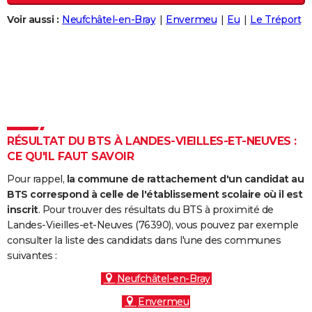
City break
Voyage de noces
Climat
Destinations
Voyage nature
Forum
+
PHOTO
Voir aussi :
Neufchâtel-en-Bray
Envermeu
Eu
Le Tréport
GUIDES D'ACHAT
BONS PLANS
CARTE DE VOEUX
Carte Bonne année
Carte Pâques
Carte de Noël
Carte Saint-Valentin
Carte d'anniversaire
DICTIONNAIRE
RÉSULTAT DU BTS À LANDES-VIEILLES-ET-NEUVES :
Biographies
Expressions
Dictionnaire
Citations
Proverbes
CE QU'IL FAUT SAVOIR
PROGRAMME TV
Pour rappel,
la commune de rattachement d'un candidat au
COPAINS D'AVANT
BTS correspond à celle de l'établissement scolaire où il est
inscrit
. Pour trouver des résultats du BTS à proximité de
Se connecter
Collèges
Universités
Service militaire
S'inscrire
Lycées
Primaires
Entreprises
Avis de recherche
AVIS DE DÉCÈS
Landes-Vieilles-et-Neuves (76390), vous pouvez par exemple
consulter la liste des candidats dans l'une des communes
FORUM
suivantes :
Lifestyle
Sport
Television
Cinema
Bricolage
Culture
Auto
Voyage
Neufchâtel-en-Bray
Envermeu