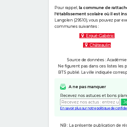
Pour rappel,
la commune de rattache
l'établissement scolaire où il est ins
Langolen (29510), vous pouvez par exe
communes suivantes :
Ergué-Gabéric
Châteaulin
Source de données : Académie 
Ne figurent pas dans ces listes les 
BTS publié. La ville indiquée corres
A ne pas manquer
Recevez nos astuces et bons plans
J
En savoir plus sur notre politique de confiden
NB : La présente publication de rés