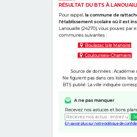
RÉSULTAT DU BTS À LANOUAILL
Pour rappel,
la commune de rattache
l'établissement scolaire où il est ins
Lanouaille (24270), vous pouvez par e
communes suivantes :
Boulazac Isle Manoire
Coulounieix-Chamiers
Source de données : Académie d
Ne figurent pas dans ces listes les 
BTS publié. La ville indiquée corres
A ne pas manquer
Recevez nos astuces et bons plans
J
En savoir plus sur notre politique de confiden