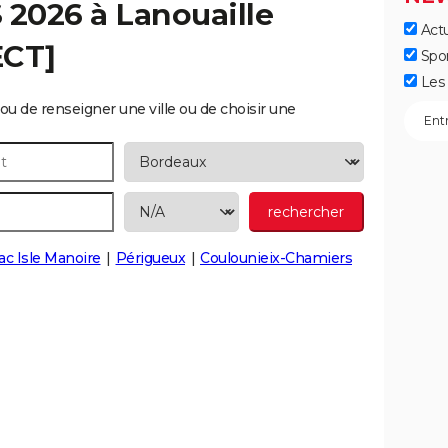
S 2026 à
Lanouaille
Actu
ECT]
Spo
Les 
ou de renseigner une ville ou de choisir une
ac Isle Manoire
Périgueux
Coulounieix-Chamiers