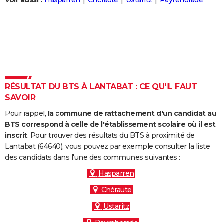
Voir aussi :
Hasparren
Chéraute
Ustaritz
Peyrehorade
City break
Voyage de noces
Climat
Destinations
Voyage nature
Forum
+
PHOTO
GUIDES D'ACHAT
BONS PLANS
CARTE DE VOEUX
RÉSULTAT DU BTS À LANTABAT : CE QU'IL FAUT
Carte Bonne année
Carte Pâques
Carte de Noël
Carte Saint-Valentin
Carte d'anniversaire
DICTIONNAIRE
SAVOIR
Biographies
Expressions
Dictionnaire
Citations
Proverbes
PROGRAMME TV
Pour rappel,
la commune de rattachement d'un candidat au
BTS correspond à celle de l'établissement scolaire où il est
COPAINS D'AVANT
inscrit
. Pour trouver des résultats du BTS à proximité de
Lantabat (64640), vous pouvez par exemple consulter la liste
Se connecter
Collèges
Universités
Service militaire
S'inscrire
Lycées
Primaires
Entreprises
Avis de recherche
AVIS DE DÉCÈS
des candidats dans l'une des communes suivantes :
FORUM
Hasparren
Chéraute
Lifestyle
Sport
Television
Cinema
Bricolage
Culture
Auto
Voyage
Ustaritz