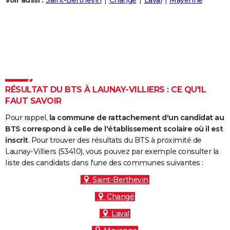
Voir aussi :
Saint-Berthevin
Changé
Laval
Mayenne
City break
Voyage de noces
Climat
Destinations
Voyage nature
Forum
+
PHOTO
GUIDES D'ACHAT
BONS PLANS
CARTE DE VOEUX
RÉSULTAT DU BTS À LAUNAY-VILLIERS : CE QU'IL
Carte Bonne année
Carte Pâques
Carte de Noël
Carte Saint-Valentin
Carte d'anniversaire
DICTIONNAIRE
FAUT SAVOIR
Biographies
Expressions
Dictionnaire
Citations
Proverbes
PROGRAMME TV
Pour rappel,
la commune de rattachement d'un candidat au
BTS correspond à celle de l'établissement scolaire où il est
COPAINS D'AVANT
inscrit
. Pour trouver des résultats du BTS à proximité de
Launay-Villiers (53410), vous pouvez par exemple consulter la
Se connecter
Collèges
Universités
Service militaire
S'inscrire
Lycées
Primaires
Entreprises
Avis de recherche
AVIS DE DÉCÈS
liste des candidats dans l'une des communes suivantes :
FORUM
Saint-Berthevin
Changé
Lifestyle
Sport
Television
Cinema
Bricolage
Culture
Auto
Voyage
Laval