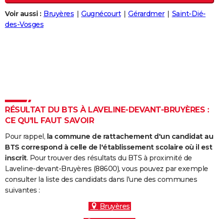
City break
Voyage de noces
Climat
Destinations
Voyage nature
Forum
+
PHOTO
Voir aussi :
Bruyères
Gugnécourt
Gérardmer
Saint-Dié-
des-Vosges
GUIDES D'ACHAT
BONS PLANS
CARTE DE VOEUX
Carte Bonne année
Carte Pâques
Carte de Noël
Carte Saint-Valentin
Carte d'anniversaire
DICTIONNAIRE
Biographies
Expressions
Dictionnaire
Citations
Proverbes
RÉSULTAT DU BTS À LAVELINE-DEVANT-BRUYÈRES :
PROGRAMME TV
CE QU'IL FAUT SAVOIR
COPAINS D'AVANT
Pour rappel,
la commune de rattachement d'un candidat au
BTS correspond à celle de l'établissement scolaire où il est
Se connecter
Collèges
Universités
Service militaire
S'inscrire
Lycées
Primaires
Entreprises
Avis de recherche
AVIS DE DÉCÈS
inscrit
. Pour trouver des résultats du BTS à proximité de
Laveline-devant-Bruyères (88600), vous pouvez par exemple
FORUM
consulter la liste des candidats dans l'une des communes
Lifestyle
Sport
Television
Cinema
Bricolage
Culture
Auto
Voyage
suivantes :
Bruyères