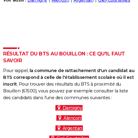
Voir aussi :
Damigny
Alençon
Argentan
Giel-Courteilles
City break
Voyage de noces
Climat
Destinations
Voyage nature
Forum
+
PHOTO
GUIDES D'ACHAT
BONS PLANS
CARTE DE VOEUX
RÉSULTAT DU BTS AU BOUILLON : CE QU'IL FAUT
Carte Bonne année
Carte Pâques
Carte de Noël
Carte Saint-Valentin
Carte d'anniversaire
DICTIONNAIRE
SAVOIR
Biographies
Expressions
Dictionnaire
Citations
Proverbes
PROGRAMME TV
Pour rappel,
la commune de rattachement d'un candidat au
BTS correspond à celle de l'établissement scolaire où il est
COPAINS D'AVANT
inscrit
. Pour trouver des résultats du BTS à proximité du
Bouillon (61500), vous pouvez par exemple consulter la liste
Se connecter
Collèges
Universités
Service militaire
S'inscrire
Lycées
Primaires
Entreprises
Avis de recherche
AVIS DE DÉCÈS
des candidats dans l'une des communes suivantes :
FORUM
Damigny
Alençon
Lifestyle
Sport
Television
Cinema
Bricolage
Culture
Auto
Voyage
Argentan