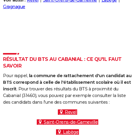
Voir aussi :
Revel
Saint-Orens-de-Gameville
Labège
City break
Voyage de noces
Climat
Destinations
Voyage nature
Forum
+
Gragnague
PHOTO
GUIDES D'ACHAT
BONS PLANS
CARTE DE VOEUX
Carte Bonne année
Carte Pâques
Carte de Noël
Carte Saint-Valentin
Carte d'anniversaire
DICTIONNAIRE
RÉSULTAT DU BTS AU CABANIAL : CE QU'IL FAUT
SAVOIR
Biographies
Expressions
Dictionnaire
Citations
Proverbes
PROGRAMME TV
Pour rappel,
la commune de rattachement d'un candidat au
COPAINS D'AVANT
BTS correspond à celle de l'établissement scolaire où il est
inscrit
. Pour trouver des résultats du BTS à proximité du
Se connecter
Collèges
Universités
Service militaire
S'inscrire
Lycées
Primaires
Entreprises
Avis de recherche
AVIS DE DÉCÈS
Cabanial (31460), vous pouvez par exemple consulter la liste
des candidats dans l'une des communes suivantes :
FORUM
Revel
Lifestyle
Sport
Television
Cinema
Bricolage
Culture
Auto
Voyage
Saint-Orens-de-Gameville
Labège