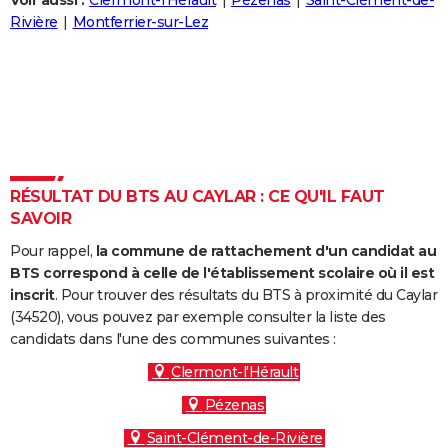
Voir aussi :
Clermont-l'Hérault
Pézenas
Saint-Clément-de-
City break
Voyage de noces
Climat
Destinations
Voyage nature
Forum
+
Rivière
Montferrier-sur-Lez
PHOTO
GUIDES D'ACHAT
BONS PLANS
CARTE DE VOEUX
Carte Bonne année
Carte Pâques
Carte de Noël
Carte Saint-Valentin
Carte d'anniversaire
DICTIONNAIRE
RÉSULTAT DU BTS AU CAYLAR : CE QU'IL FAUT
SAVOIR
Biographies
Expressions
Dictionnaire
Citations
Proverbes
PROGRAMME TV
Pour rappel,
la commune de rattachement d'un candidat au
COPAINS D'AVANT
BTS correspond à celle de l'établissement scolaire où il est
inscrit
. Pour trouver des résultats du BTS à proximité du Caylar
Se connecter
Collèges
Universités
Service militaire
S'inscrire
Lycées
Primaires
Entreprises
Avis de recherche
AVIS DE DÉCÈS
(34520), vous pouvez par exemple consulter la liste des
candidats dans l'une des communes suivantes :
FORUM
Clermont-l'Hérault
Lifestyle
Sport
Television
Cinema
Bricolage
Culture
Auto
Voyage
Pézenas
Saint-Clément-de-Rivière