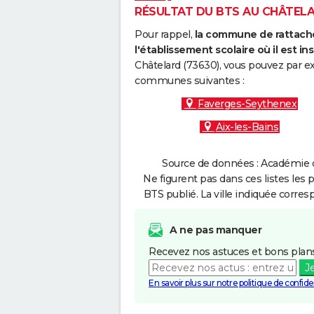
RÉSULTAT DU BTS AU CHÂTELAR
Pour rappel,
la commune de rattache
l'établissement scolaire où il est ins
Châtelard (73630), vous pouvez par ex
communes suivantes :
Faverges-Seythenex
Aix-les-Bains
Source de données : Académie d
Ne figurent pas dans ces listes les 
BTS publié. La ville indiquée corres
A ne pas manquer
Recevez nos astuces et bons plans
J
En savoir plus sur notre politique de confiden