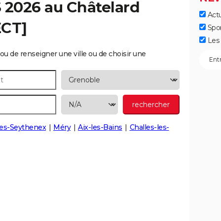
S 2026 au
Châtelard
Actu
ECT]
Spo
Les 
ou de renseigner une ville ou de choisir une
es-Seythenex
Méry
Aix-les-Bains
Challes-les-