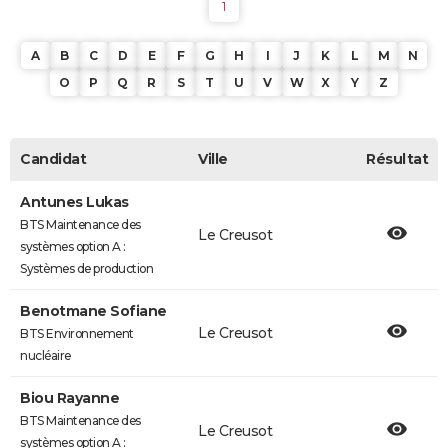
1
A
B
C
D
E
F
G
H
I
J
K
L
M
N
O
P
Q
R
S
T
U
V
W
X
Y
Z
Candidat
Ville
Résultat
Antunes Lukas
BTS Maintenance des
Le Creusot
systèmes option A :
Systèmes de production
Benotmane Sofiane
Le Creusot
BTS Environnement
nucléaire
Biou Rayanne
BTS Maintenance des
Le Creusot
systèmes option A :