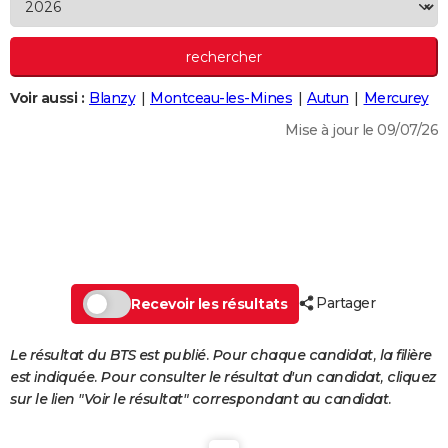
City break
Voyage de noces
Climat
Destinations
Voyage nature
Forum
+
PHOTO
GUIDES D'ACHAT
Voir aussi :
Blanzy
Montceau-les-Mines
Autun
Mercurey
BONS PLANS
Mise à jour le 09/07/26
CARTE DE VOEUX
Carte Bonne année
Carte Pâques
Carte de Noël
Carte Saint-Valentin
Carte d'anniversaire
DICTIONNAIRE
Biographies
Expressions
Dictionnaire
Citations
Proverbes
PROGRAMME TV
COPAINS D'AVANT
Partager
Se connecter
Collèges
Universités
Service militaire
S'inscrire
Lycées
Primaires
Entreprises
Avis de recherche
Recevoir les résultats
AVIS DE DÉCÈS
FORUM
Le résultat du BTS est publié. Pour chaque candidat, la filière
est indiquée. Pour consulter le résultat d'un candidat, cliquez
Lifestyle
Sport
Television
Cinema
Bricolage
Culture
Auto
Voyage
sur le lien "Voir le résultat" correspondant au candidat.