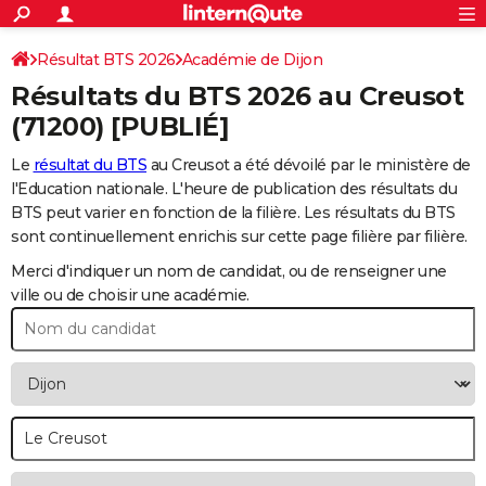
ACTUALITÉS
Connexion
S'inscrire
Résultat BTS 2026
Académie de Dijon
Rechercher
Société
Education
Villes
Politique
Faits Divers
Monde
+
SPORT
Résultats du BTS 2026 au
Creusot
Football
Cyclisme
Forum
Coupe du monde 2026
Tennis
Rugby
CULTURE
(71200) [PUBLIÉ]
TNT
Cinéma
Musique
Programme TV
Streaming
Sorties cinéma
+
FINANCE
Le
résultat du BTS
au Creusot a été dévoilé par le ministère de
l'Education nationale. L'heure de publication des résultats du
Impôts
Immobilier
Banque
Crédit
Retraite
Epargne
Risques naturels par ville
Assurance
AUTO
BTS peut varier en fonction de la filière. Les résultats du BTS
sont continuellement enrichis sur cette page filière par filière.
Réserver un essai
Berlines
Forum auto
Essais
Citadines
SUV
+
HIGH-TECH
Merci d'indiquer un nom de candidat, ou de renseigner une
Meilleur smartphone
Ordinateurs
Guide high-tech
Mobiles
Internet
Jeux vidéo
+
BRICOLAGE
ville ou de choisir une académie.
Aménagement intérieur
Cuisine
Jardinage
+
Forum
Extérieur
Salle de bains
Rangement
WEEK-END
Escapades
Expositions
Week-end nature
Guides de France
Patrimoine
Musées
+
LIFESTYLE
Bien-être
Mode
+
Art de vivre
Loisirs
Modes de vie
SANTE
Guide de la santé
Médicaments
+
Alimentation
Maladies
Sommeil
VOYAGE