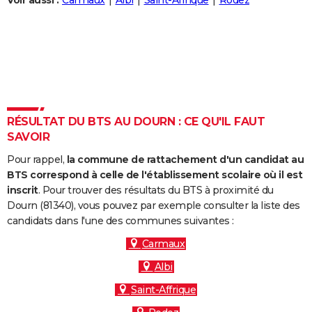
Voir aussi :
Carmaux
Albi
Saint-Affrique
Rodez
City break
Voyage de noces
Climat
Destinations
Voyage nature
Forum
+
PHOTO
GUIDES D'ACHAT
BONS PLANS
CARTE DE VOEUX
RÉSULTAT DU BTS AU DOURN : CE QU'IL FAUT
Carte Bonne année
Carte Pâques
Carte de Noël
Carte Saint-Valentin
Carte d'anniversaire
DICTIONNAIRE
SAVOIR
Biographies
Expressions
Dictionnaire
Citations
Proverbes
PROGRAMME TV
Pour rappel,
la commune de rattachement d'un candidat au
BTS correspond à celle de l'établissement scolaire où il est
COPAINS D'AVANT
inscrit
. Pour trouver des résultats du BTS à proximité du
Dourn (81340), vous pouvez par exemple consulter la liste des
Se connecter
Collèges
Universités
Service militaire
S'inscrire
Lycées
Primaires
Entreprises
Avis de recherche
AVIS DE DÉCÈS
candidats dans l'une des communes suivantes :
FORUM
Carmaux
Albi
Lifestyle
Sport
Television
Cinema
Bricolage
Culture
Auto
Voyage
Saint-Affrique