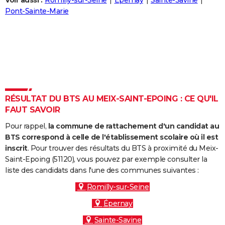
Voir aussi :
Romilly-sur-Seine
Épernay
Sainte-Savine
City break
Voyage de noces
Climat
Destinations
Voyage nature
Forum
+
Pont-Sainte-Marie
PHOTO
GUIDES D'ACHAT
BONS PLANS
CARTE DE VOEUX
Carte Bonne année
Carte Pâques
Carte de Noël
Carte Saint-Valentin
Carte d'anniversaire
DICTIONNAIRE
RÉSULTAT DU BTS AU MEIX-SAINT-EPOING : CE QU'IL
FAUT SAVOIR
Biographies
Expressions
Dictionnaire
Citations
Proverbes
PROGRAMME TV
Pour rappel,
la commune de rattachement d'un candidat au
COPAINS D'AVANT
BTS correspond à celle de l'établissement scolaire où il est
inscrit
. Pour trouver des résultats du BTS à proximité du Meix-
Se connecter
Collèges
Universités
Service militaire
S'inscrire
Lycées
Primaires
Entreprises
Avis de recherche
AVIS DE DÉCÈS
Saint-Epoing (51120), vous pouvez par exemple consulter la
liste des candidats dans l'une des communes suivantes :
FORUM
Romilly-sur-Seine
Lifestyle
Sport
Television
Cinema
Bricolage
Culture
Auto
Voyage
Épernay
Sainte-Savine