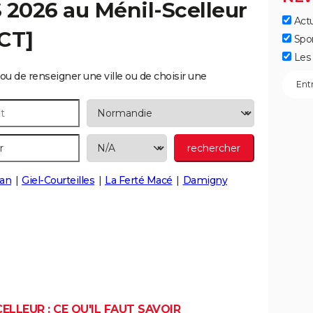
S 2026 au
Ménil-Scelleur
Actu
CT]
Spo
Les 
ou de renseigner une ville ou de choisir une
an
Giel-Courteilles
La Ferté Macé
Damigny
ELLEUR : CE QU'IL FAUT SAVOIR