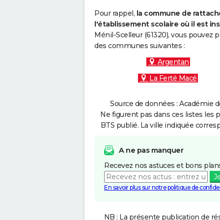
Pour rappel,
la commune de rattache
l'établissement scolaire où il est ins
Ménil-Scelleur (61320), vous pouvez p
des communes suivantes :
Argentan
La Ferté Macé
Source de données : Académie de
Ne figurent pas dans ces listes les 
BTS publié. La ville indiquée corres
A ne pas manquer
Recevez nos astuces et bons plans
J
En savoir plus sur notre politique de confiden
NB : La présente publication de rés