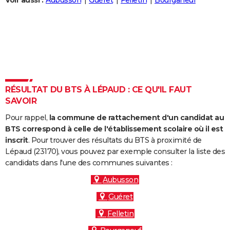
Voir aussi :
Aubusson
Guéret
Felletin
Bourganeuf
City break
Voyage de noces
Climat
Destinations
Voyage nature
Forum
+
PHOTO
GUIDES D'ACHAT
BONS PLANS
CARTE DE VOEUX
RÉSULTAT DU BTS À LÉPAUD : CE QU'IL FAUT
Carte Bonne année
Carte Pâques
Carte de Noël
Carte Saint-Valentin
Carte d'anniversaire
DICTIONNAIRE
SAVOIR
Biographies
Expressions
Dictionnaire
Citations
Proverbes
PROGRAMME TV
Pour rappel,
la commune de rattachement d'un candidat au
BTS correspond à celle de l'établissement scolaire où il est
COPAINS D'AVANT
inscrit
. Pour trouver des résultats du BTS à proximité de
Lépaud (23170), vous pouvez par exemple consulter la liste des
Se connecter
Collèges
Universités
Service militaire
S'inscrire
Lycées
Primaires
Entreprises
Avis de recherche
AVIS DE DÉCÈS
candidats dans l'une des communes suivantes :
FORUM
Aubusson
Guéret
Lifestyle
Sport
Television
Cinema
Bricolage
Culture
Auto
Voyage
Felletin