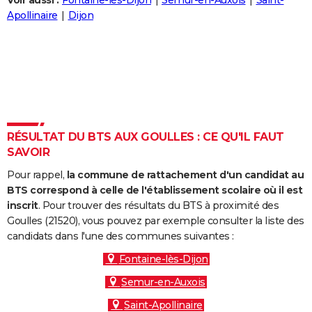
Voir aussi :
Fontaine-lès-Dijon
Semur-en-Auxois
Saint-
City break
Voyage de noces
Climat
Destinations
Voyage nature
Forum
+
Apollinaire
Dijon
PHOTO
GUIDES D'ACHAT
BONS PLANS
CARTE DE VOEUX
Carte Bonne année
Carte Pâques
Carte de Noël
Carte Saint-Valentin
Carte d'anniversaire
DICTIONNAIRE
RÉSULTAT DU BTS AUX GOULLES : CE QU'IL FAUT
SAVOIR
Biographies
Expressions
Dictionnaire
Citations
Proverbes
PROGRAMME TV
Pour rappel,
la commune de rattachement d'un candidat au
COPAINS D'AVANT
BTS correspond à celle de l'établissement scolaire où il est
inscrit
. Pour trouver des résultats du BTS à proximité des
Se connecter
Collèges
Universités
Service militaire
S'inscrire
Lycées
Primaires
Entreprises
Avis de recherche
AVIS DE DÉCÈS
Goulles (21520), vous pouvez par exemple consulter la liste des
candidats dans l'une des communes suivantes :
FORUM
Fontaine-lès-Dijon
Lifestyle
Sport
Television
Cinema
Bricolage
Culture
Auto
Voyage
Semur-en-Auxois
Saint-Apollinaire