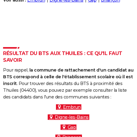
Voir aussi :
Embrun
Digne-les-Bains
Gap
Briançon
City break
Voyage de noces
Climat
Destinations
Voyage nature
Forum
+
PHOTO
GUIDES D'ACHAT
BONS PLANS
CARTE DE VOEUX
RÉSULTAT DU BTS AUX THUILES : CE QU'IL FAUT
Carte Bonne année
Carte Pâques
Carte de Noël
Carte Saint-Valentin
Carte d'anniversaire
DICTIONNAIRE
SAVOIR
Biographies
Expressions
Dictionnaire
Citations
Proverbes
PROGRAMME TV
Pour rappel,
la commune de rattachement d'un candidat au
BTS correspond à celle de l'établissement scolaire où il est
COPAINS D'AVANT
inscrit
. Pour trouver des résultats du BTS à proximité des
Thuiles (04400), vous pouvez par exemple consulter la liste
Se connecter
Collèges
Universités
Service militaire
S'inscrire
Lycées
Primaires
Entreprises
Avis de recherche
AVIS DE DÉCÈS
des candidats dans l'une des communes suivantes :
FORUM
Embrun
Digne-les-Bains
Lifestyle
Sport
Television
Cinema
Bricolage
Culture
Auto
Voyage
Gap