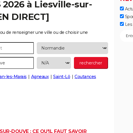
S 2026 à
Liesville-sur-
Actu
EN DIRECT]
Spo
Les 
ou de renseigner une ville ou de choisir une
an-les-Marais
Agneaux
Saint-Lô
Coutances
SUR-DOUVE : CE QU'IL FAUT SAVOIR