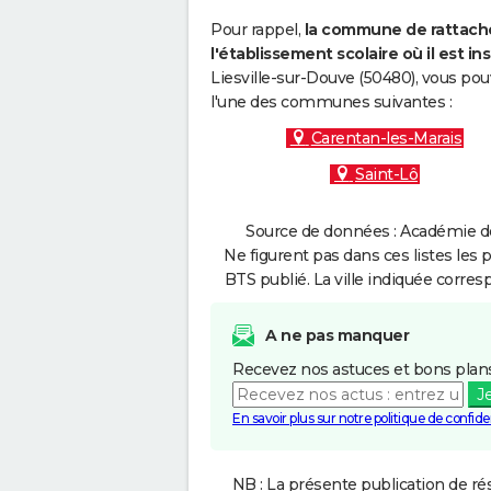
Pour rappel,
la commune de rattache
l'établissement scolaire où il est ins
Liesville-sur-Douve (50480), vous pou
l'une des communes suivantes :
Carentan-les-Marais
Saint-Lô
Source de données : Académie de
Ne figurent pas dans ces listes les 
BTS publié. La ville indiquée corres
A ne pas manquer
Recevez nos astuces et bons plans
J
En savoir plus sur notre politique de confiden
NB : La présente publication de rés