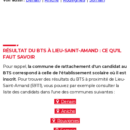
Voir aussi :
Denain
Aniche
Rouvignies
Somain
City break
Voyage de noces
Climat
Destinations
Voyage nature
Forum
+
PHOTO
GUIDES D'ACHAT
BONS PLANS
CARTE DE VOEUX
RÉSULTAT DU BTS À LIEU-SAINT-AMAND : CE QU'IL
Carte Bonne année
Carte Pâques
Carte de Noël
Carte Saint-Valentin
Carte d'anniversaire
DICTIONNAIRE
FAUT SAVOIR
Biographies
Expressions
Dictionnaire
Citations
Proverbes
PROGRAMME TV
Pour rappel,
la commune de rattachement d'un candidat au
BTS correspond à celle de l'établissement scolaire où il est
COPAINS D'AVANT
inscrit
. Pour trouver des résultats du BTS à proximité de Lieu-
Saint-Amand (59111), vous pouvez par exemple consulter la
Se connecter
Collèges
Universités
Service militaire
S'inscrire
Lycées
Primaires
Entreprises
Avis de recherche
AVIS DE DÉCÈS
liste des candidats dans l'une des communes suivantes :
FORUM
Denain
Aniche
Lifestyle
Sport
Television
Cinema
Bricolage
Culture
Auto
Voyage
Rouvignies