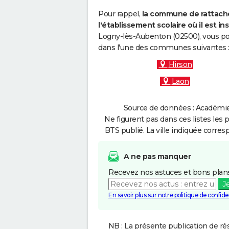
Pour rappel,
la commune de rattache
l'établissement scolaire où il est ins
Logny-lès-Aubenton (02500), vous pou
dans l'une des communes suivantes 
Hirson
Laon
Source de données : Académie 
Ne figurent pas dans ces listes les 
BTS publié. La ville indiquée corres
A ne pas manquer
Recevez nos astuces et bons plans
J
En savoir plus sur notre politique de confiden
NB : La présente publication de rés