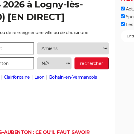
S 2026 à
Logny-lès-
Actu
) [EN DIRECT]
Spo
Les 
ou de renseigner une ville ou de choisir une
Clairfontaine
Laon
Bohain-en-Vermandois
-AUBENTON : CE QU'IL FAUT SAVOIR