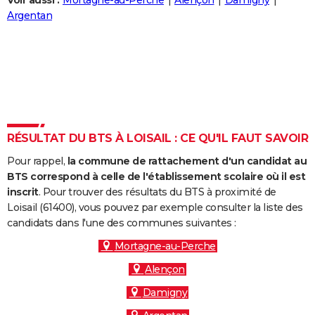
Voir aussi :
Mortagne-au-Perche
Alençon
Damigny
City break
Voyage de noces
Climat
Destinations
Voyage nature
Forum
+
Argentan
PHOTO
GUIDES D'ACHAT
BONS PLANS
CARTE DE VOEUX
Carte Bonne année
Carte Pâques
Carte de Noël
Carte Saint-Valentin
Carte d'anniversaire
DICTIONNAIRE
RÉSULTAT DU BTS À LOISAIL : CE QU'IL FAUT SAVOIR
Biographies
Expressions
Dictionnaire
Citations
Proverbes
PROGRAMME TV
Pour rappel,
la commune de rattachement d'un candidat au
BTS correspond à celle de l'établissement scolaire où il est
COPAINS D'AVANT
inscrit
. Pour trouver des résultats du BTS à proximité de
Loisail (61400), vous pouvez par exemple consulter la liste des
Se connecter
Collèges
Universités
Service militaire
S'inscrire
Lycées
Primaires
Entreprises
Avis de recherche
AVIS DE DÉCÈS
candidats dans l'une des communes suivantes :
FORUM
Mortagne-au-Perche
Alençon
Lifestyle
Sport
Television
Cinema
Bricolage
Culture
Auto
Voyage
Damigny