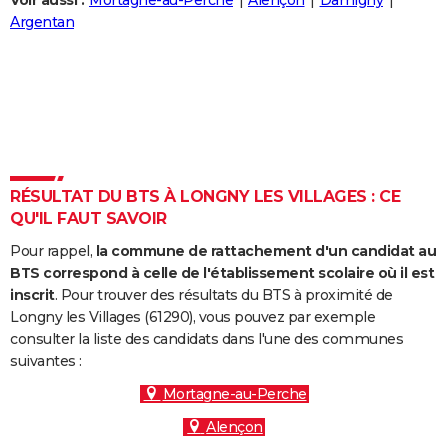
Voir aussi :
Mortagne-au-Perche
Alençon
Damigny
City break
Voyage de noces
Climat
Destinations
Voyage nature
Forum
+
Argentan
PHOTO
GUIDES D'ACHAT
BONS PLANS
CARTE DE VOEUX
Carte Bonne année
Carte Pâques
Carte de Noël
Carte Saint-Valentin
Carte d'anniversaire
DICTIONNAIRE
RÉSULTAT DU BTS À LONGNY LES VILLAGES : CE
QU'IL FAUT SAVOIR
Biographies
Expressions
Dictionnaire
Citations
Proverbes
PROGRAMME TV
Pour rappel,
la commune de rattachement d'un candidat au
COPAINS D'AVANT
BTS correspond à celle de l'établissement scolaire où il est
inscrit
. Pour trouver des résultats du BTS à proximité de
Se connecter
Collèges
Universités
Service militaire
S'inscrire
Lycées
Primaires
Entreprises
Avis de recherche
AVIS DE DÉCÈS
Longny les Villages (61290), vous pouvez par exemple
consulter la liste des candidats dans l'une des communes
FORUM
suivantes :
Lifestyle
Sport
Television
Cinema
Bricolage
Culture
Auto
Voyage
Mortagne-au-Perche
Alençon