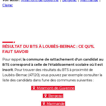
Voir aussi :
Miramont-de-Guyenne
Bergerac
Marmande
City break
Voyage de noces
Climat
Destinations
Voyage nature
Forum
+
Clairac
PHOTO
GUIDES D'ACHAT
BONS PLANS
CARTE DE VOEUX
Carte Bonne année
Carte Pâques
Carte de Noël
Carte Saint-Valentin
Carte d'anniversaire
DICTIONNAIRE
RÉSULTAT DU BTS À LOUBÈS-BERNAC : CE QU'IL
FAUT SAVOIR
Biographies
Expressions
Dictionnaire
Citations
Proverbes
PROGRAMME TV
Pour rappel,
la commune de rattachement d'un candidat au
COPAINS D'AVANT
BTS correspond à celle de l'établissement scolaire où il est
inscrit
. Pour trouver des résultats du BTS à proximité de
Se connecter
Collèges
Universités
Service militaire
S'inscrire
Lycées
Primaires
Entreprises
Avis de recherche
AVIS DE DÉCÈS
Loubès-Bernac (47120), vous pouvez par exemple consulter la
liste des candidats dans l'une des communes suivantes :
FORUM
Miramont-de-Guyenne
Lifestyle
Sport
Television
Cinema
Bricolage
Culture
Auto
Voyage
Bergerac
Marmande