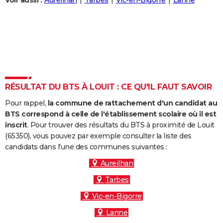
Voir aussi :
Aureilhan
Tarbes
Vic-en-Bigorre
Lanne
City break
Voyage de noces
Climat
Destinations
Voyage nature
Forum
+
PHOTO
GUIDES D'ACHAT
BONS PLANS
CARTE DE VOEUX
RÉSULTAT DU BTS À LOUIT : CE QU'IL FAUT SAVOIR
Carte Bonne année
Carte Pâques
Carte de Noël
Carte Saint-Valentin
Carte d'anniversaire
DICTIONNAIRE
Pour rappel,
la commune de rattachement d'un candidat au
Biographies
Expressions
Dictionnaire
Citations
Proverbes
PROGRAMME TV
BTS correspond à celle de l'établissement scolaire où il est
inscrit
. Pour trouver des résultats du BTS à proximité de Louit
COPAINS D'AVANT
(65350), vous pouvez par exemple consulter la liste des
candidats dans l'une des communes suivantes :
Se connecter
Collèges
Universités
Service militaire
S'inscrire
Lycées
Primaires
Entreprises
Avis de recherche
AVIS DE DÉCÈS
Aureilhan
FORUM
Tarbes
Lifestyle
Sport
Television
Cinema
Bricolage
Culture
Auto
Voyage
Vic-en-Bigorre
Lanne