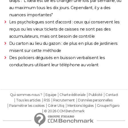
draps : "L'idéal est de les changer une fois par semaine, ou
au maximum tous les dix jours. Cependant, il y a des
nuances importantes"
Les psychologues sont d'accord : ceux qui conservent les
reçus ou les vieux tickets de caisses ne sont pas des
accumulateurs, mais ont besoin de contrôle
Du carton au lieu du gazon : de plus en plus de jardiniers
misent sur cette méthode
Des policiers déguisés en buisson verbalisent les
conducteurs utilisant leur téléphone au volant
Qui sommes-nous ?
Equipe
Charte éditoriale
Publicité
Contact
Tous les articles
RSS
Recrutement
Données personnelles
Paramétrer les cookies
Gérer Utiq
Mentions légales
Groupe Figaro
© 2026 CCM Benchmark