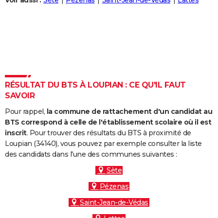
Voir aussi :
Sète
Pézenas
Saint-Jean-de-Védas
Lattes
City break
Voyage de noces
Climat
Destinations
Voyage nature
Forum
+
PHOTO
GUIDES D'ACHAT
BONS PLANS
CARTE DE VOEUX
RÉSULTAT DU BTS À LOUPIAN : CE QU'IL FAUT
Carte Bonne année
Carte Pâques
Carte de Noël
Carte Saint-Valentin
Carte d'anniversaire
DICTIONNAIRE
SAVOIR
Biographies
Expressions
Dictionnaire
Citations
Proverbes
PROGRAMME TV
Pour rappel,
la commune de rattachement d'un candidat au
BTS correspond à celle de l'établissement scolaire où il est
COPAINS D'AVANT
inscrit
. Pour trouver des résultats du BTS à proximité de
Loupian (34140), vous pouvez par exemple consulter la liste
Se connecter
Collèges
Universités
Service militaire
S'inscrire
Lycées
Primaires
Entreprises
Avis de recherche
AVIS DE DÉCÈS
des candidats dans l'une des communes suivantes :
FORUM
Sète
Pézenas
Lifestyle
Sport
Television
Cinema
Bricolage
Culture
Auto
Voyage
Saint-Jean-de-Védas