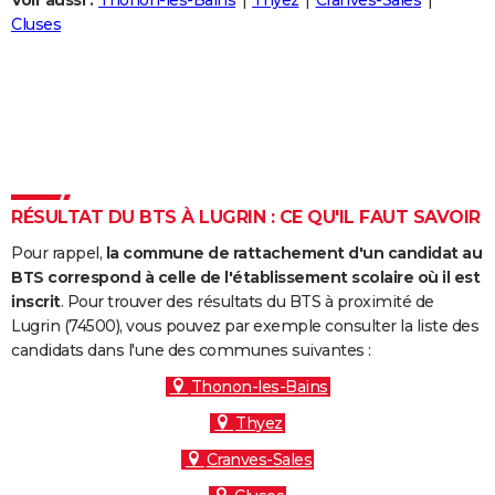
Voir aussi :
Thonon-les-Bains
Thyez
Cranves-Sales
City break
Voyage de noces
Climat
Destinations
Voyage nature
Forum
+
Cluses
PHOTO
GUIDES D'ACHAT
BONS PLANS
CARTE DE VOEUX
Carte Bonne année
Carte Pâques
Carte de Noël
Carte Saint-Valentin
Carte d'anniversaire
DICTIONNAIRE
RÉSULTAT DU BTS À LUGRIN : CE QU'IL FAUT SAVOIR
Biographies
Expressions
Dictionnaire
Citations
Proverbes
PROGRAMME TV
Pour rappel,
la commune de rattachement d'un candidat au
BTS correspond à celle de l'établissement scolaire où il est
COPAINS D'AVANT
inscrit
. Pour trouver des résultats du BTS à proximité de
Lugrin (74500), vous pouvez par exemple consulter la liste des
Se connecter
Collèges
Universités
Service militaire
S'inscrire
Lycées
Primaires
Entreprises
Avis de recherche
AVIS DE DÉCÈS
candidats dans l'une des communes suivantes :
FORUM
Thonon-les-Bains
Thyez
Lifestyle
Sport
Television
Cinema
Bricolage
Culture
Auto
Voyage
Cranves-Sales