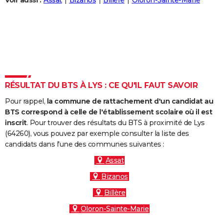
Voir aussi :
Assat
Bizanos
Billère
Oloron-Sainte-Marie
City break
Voyage de noces
Climat
Destinations
Voyage nature
Forum
+
PHOTO
GUIDES D'ACHAT
BONS PLANS
CARTE DE VOEUX
RÉSULTAT DU BTS À LYS : CE QU'IL FAUT SAVOIR
Carte Bonne année
Carte Pâques
Carte de Noël
Carte Saint-Valentin
Carte d'anniversaire
DICTIONNAIRE
Pour rappel,
la commune de rattachement d'un candidat au
Biographies
Expressions
Dictionnaire
Citations
Proverbes
PROGRAMME TV
BTS correspond à celle de l'établissement scolaire où il est
inscrit
. Pour trouver des résultats du BTS à proximité de Lys
COPAINS D'AVANT
(64260), vous pouvez par exemple consulter la liste des
candidats dans l'une des communes suivantes :
Se connecter
Collèges
Universités
Service militaire
S'inscrire
Lycées
Primaires
Entreprises
Avis de recherche
AVIS DE DÉCÈS
Assat
FORUM
Bizanos
Lifestyle
Sport
Television
Cinema
Bricolage
Culture
Auto
Voyage
Billère
Oloron-Sainte-Marie