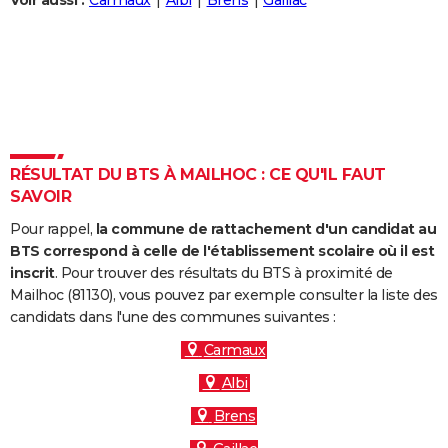
Voir aussi :
Carmaux
Albi
Brens
Gaillac
City break
Voyage de noces
Climat
Destinations
Voyage nature
Forum
+
PHOTO
GUIDES D'ACHAT
BONS PLANS
CARTE DE VOEUX
RÉSULTAT DU BTS À MAILHOC : CE QU'IL FAUT
Carte Bonne année
Carte Pâques
Carte de Noël
Carte Saint-Valentin
Carte d'anniversaire
DICTIONNAIRE
SAVOIR
Biographies
Expressions
Dictionnaire
Citations
Proverbes
PROGRAMME TV
Pour rappel,
la commune de rattachement d'un candidat au
BTS correspond à celle de l'établissement scolaire où il est
COPAINS D'AVANT
inscrit
. Pour trouver des résultats du BTS à proximité de
Mailhoc (81130), vous pouvez par exemple consulter la liste des
Se connecter
Collèges
Universités
Service militaire
S'inscrire
Lycées
Primaires
Entreprises
Avis de recherche
AVIS DE DÉCÈS
candidats dans l'une des communes suivantes :
FORUM
Carmaux
Albi
Lifestyle
Sport
Television
Cinema
Bricolage
Culture
Auto
Voyage
Brens