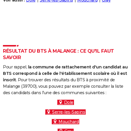
Voir aussi :
Dole
Serre-les-Sapins
Mouchard
Gray
City break
Voyage de noces
Climat
Destinations
Voyage nature
Forum
+
PHOTO
GUIDES D'ACHAT
BONS PLANS
CARTE DE VOEUX
RÉSULTAT DU BTS À MALANGE : CE QU'IL FAUT
Carte Bonne année
Carte Pâques
Carte de Noël
Carte Saint-Valentin
Carte d'anniversaire
DICTIONNAIRE
SAVOIR
Biographies
Expressions
Dictionnaire
Citations
Proverbes
PROGRAMME TV
Pour rappel,
la commune de rattachement d'un candidat au
BTS correspond à celle de l'établissement scolaire où il est
COPAINS D'AVANT
inscrit
. Pour trouver des résultats du BTS à proximité de
Malange (39700), vous pouvez par exemple consulter la liste
Se connecter
Collèges
Universités
Service militaire
S'inscrire
Lycées
Primaires
Entreprises
Avis de recherche
AVIS DE DÉCÈS
des candidats dans l'une des communes suivantes :
FORUM
Dole
Serre-les-Sapins
Lifestyle
Sport
Television
Cinema
Bricolage
Culture
Auto
Voyage
Mouchard