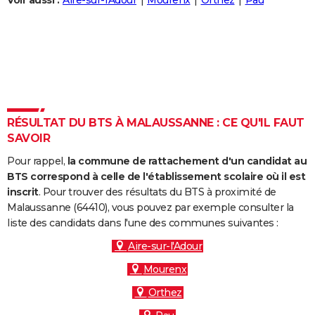
Voir aussi :
Aire-sur-l'Adour
Mourenx
Orthez
Pau
City break
Voyage de noces
Climat
Destinations
Voyage nature
Forum
+
PHOTO
GUIDES D'ACHAT
BONS PLANS
CARTE DE VOEUX
RÉSULTAT DU BTS À MALAUSSANNE : CE QU'IL FAUT
Carte Bonne année
Carte Pâques
Carte de Noël
Carte Saint-Valentin
Carte d'anniversaire
DICTIONNAIRE
SAVOIR
Biographies
Expressions
Dictionnaire
Citations
Proverbes
PROGRAMME TV
Pour rappel,
la commune de rattachement d'un candidat au
BTS correspond à celle de l'établissement scolaire où il est
COPAINS D'AVANT
inscrit
. Pour trouver des résultats du BTS à proximité de
Malaussanne (64410), vous pouvez par exemple consulter la
Se connecter
Collèges
Universités
Service militaire
S'inscrire
Lycées
Primaires
Entreprises
Avis de recherche
AVIS DE DÉCÈS
liste des candidats dans l'une des communes suivantes :
FORUM
Aire-sur-l'Adour
Mourenx
Lifestyle
Sport
Television
Cinema
Bricolage
Culture
Auto
Voyage
Orthez