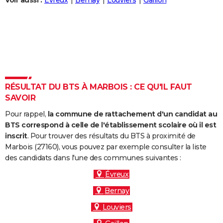
Voir aussi :
Évreux
Bernay
Louviers
Gaillon
City break
Voyage de noces
Climat
Destinations
Voyage nature
Forum
+
PHOTO
GUIDES D'ACHAT
BONS PLANS
CARTE DE VOEUX
RÉSULTAT DU BTS À MARBOIS : CE QU'IL FAUT
Carte Bonne année
Carte Pâques
Carte de Noël
Carte Saint-Valentin
Carte d'anniversaire
DICTIONNAIRE
SAVOIR
Biographies
Expressions
Dictionnaire
Citations
Proverbes
PROGRAMME TV
Pour rappel,
la commune de rattachement d'un candidat au
BTS correspond à celle de l'établissement scolaire où il est
COPAINS D'AVANT
inscrit
. Pour trouver des résultats du BTS à proximité de
Marbois (27160), vous pouvez par exemple consulter la liste
Se connecter
Collèges
Universités
Service militaire
S'inscrire
Lycées
Primaires
Entreprises
Avis de recherche
AVIS DE DÉCÈS
des candidats dans l'une des communes suivantes :
FORUM
Évreux
Bernay
Lifestyle
Sport
Television
Cinema
Bricolage
Culture
Auto
Voyage
Louviers