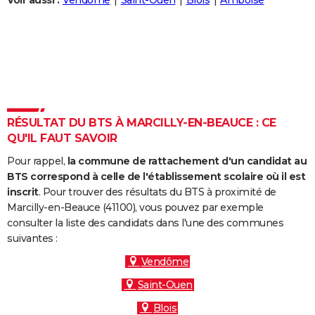
Voir aussi :
Vendôme
Saint-Ouen
Blois
Amboise
City break
Voyage de noces
Climat
Destinations
Voyage nature
Forum
+
PHOTO
GUIDES D'ACHAT
BONS PLANS
CARTE DE VOEUX
RÉSULTAT DU BTS À MARCILLY-EN-BEAUCE : CE
Carte Bonne année
Carte Pâques
Carte de Noël
Carte Saint-Valentin
Carte d'anniversaire
DICTIONNAIRE
QU'IL FAUT SAVOIR
Biographies
Expressions
Dictionnaire
Citations
Proverbes
PROGRAMME TV
Pour rappel,
la commune de rattachement d'un candidat au
BTS correspond à celle de l'établissement scolaire où il est
COPAINS D'AVANT
inscrit
. Pour trouver des résultats du BTS à proximité de
Marcilly-en-Beauce (41100), vous pouvez par exemple
Se connecter
Collèges
Universités
Service militaire
S'inscrire
Lycées
Primaires
Entreprises
Avis de recherche
AVIS DE DÉCÈS
consulter la liste des candidats dans l'une des communes
suivantes :
FORUM
Vendôme
Lifestyle
Sport
Television
Cinema
Bricolage
Culture
Auto
Voyage
Saint-Ouen
Blois