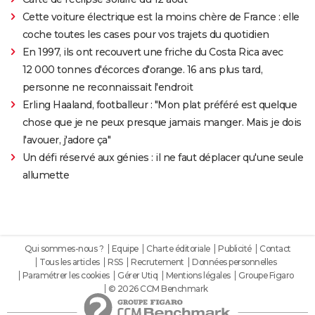
Cette voiture électrique est la moins chère de France : elle
coche toutes les cases pour vos trajets du quotidien
En 1997, ils ont recouvert une friche du Costa Rica avec
12 000 tonnes d'écorces d'orange. 16 ans plus tard,
personne ne reconnaissait l'endroit
Erling Haaland, footballeur : "Mon plat préféré est quelque
chose que je ne peux presque jamais manger. Mais je dois
l'avouer, j'adore ça"
Un défi réservé aux génies : il ne faut déplacer qu'une seule
allumette
Qui sommes-nous ?
Equipe
Charte éditoriale
Publicité
Contact
Tous les articles
RSS
Recrutement
Données personnelles
Paramétrer les cookies
Gérer Utiq
Mentions légales
Groupe Figaro
© 2026 CCM Benchmark