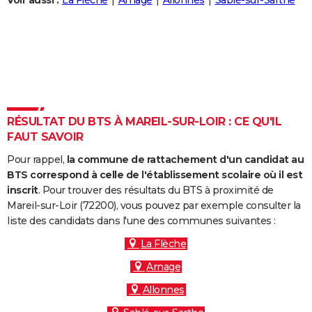
Voir aussi :
La Flèche
Arnage
Allonnes
Sablé-sur-Sarthe
City break
Voyage de noces
Climat
Destinations
Voyage nature
Forum
+
PHOTO
GUIDES D'ACHAT
BONS PLANS
CARTE DE VOEUX
RÉSULTAT DU BTS À MAREIL-SUR-LOIR : CE QU'IL
Carte Bonne année
Carte Pâques
Carte de Noël
Carte Saint-Valentin
Carte d'anniversaire
DICTIONNAIRE
FAUT SAVOIR
Biographies
Expressions
Dictionnaire
Citations
Proverbes
PROGRAMME TV
Pour rappel,
la commune de rattachement d'un candidat au
BTS correspond à celle de l'établissement scolaire où il est
COPAINS D'AVANT
inscrit
. Pour trouver des résultats du BTS à proximité de
Mareil-sur-Loir (72200), vous pouvez par exemple consulter la
Se connecter
Collèges
Universités
Service militaire
S'inscrire
Lycées
Primaires
Entreprises
Avis de recherche
AVIS DE DÉCÈS
liste des candidats dans l'une des communes suivantes :
FORUM
La Flèche
Arnage
Lifestyle
Sport
Television
Cinema
Bricolage
Culture
Auto
Voyage
Allonnes