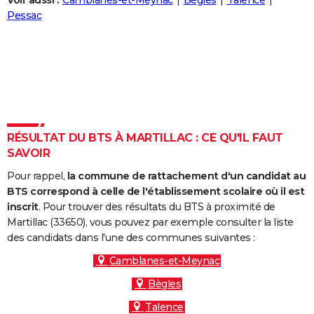
Voir aussi :
Camblanes-et-Meynac
Bègles
Talence
City break
Voyage de noces
Climat
Destinations
Voyage nature
Forum
+
Pessac
PHOTO
GUIDES D'ACHAT
BONS PLANS
CARTE DE VOEUX
Carte Bonne année
Carte Pâques
Carte de Noël
Carte Saint-Valentin
Carte d'anniversaire
DICTIONNAIRE
RÉSULTAT DU BTS À MARTILLAC : CE QU'IL FAUT
SAVOIR
Biographies
Expressions
Dictionnaire
Citations
Proverbes
PROGRAMME TV
Pour rappel,
la commune de rattachement d'un candidat au
COPAINS D'AVANT
BTS correspond à celle de l'établissement scolaire où il est
inscrit
. Pour trouver des résultats du BTS à proximité de
Se connecter
Collèges
Universités
Service militaire
S'inscrire
Lycées
Primaires
Entreprises
Avis de recherche
AVIS DE DÉCÈS
Martillac (33650), vous pouvez par exemple consulter la liste
des candidats dans l'une des communes suivantes :
FORUM
Camblanes-et-Meynac
Lifestyle
Sport
Television
Cinema
Bricolage
Culture
Auto
Voyage
Bègles
Talence